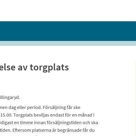
lse av torgplats
illingaryd.
men dag eller period. Försäljning får ske
15.00. Torgplats beviljas endast för en månad i
 tidigast en timme innan försäljningstiden och ska
stiden. Eftersom platserna är begränsade får du