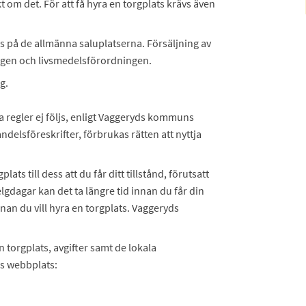
kt om det. För att få hyra en torgplats krävs även
as på de allmänna saluplatserna. Försäljning av
lagen och livsmedelsförordningen.
g.
dra regler ej följs, enligt Vaggeryds kommuns
delsföreskrifter, förbrukas rätten att nyttja
ats till dess att du får ditt tillstånd, förutsatt
elgdagar kan det ta längre tid innan du får din
nnan du vill hyra en torgplats. Vaggeryds
n torgplats, avgifter samt de lokala
s webbplats: