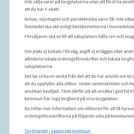
inte sälja varor på torgplatserna utan att först ha ansö
att du har F-skatt.
Knivar, skjutvapen och pyrotekniska varor får inte sälj
livsmedel ska ske enligt bestämmelserna i livsmedels
Försäljaren ska se till att saluplatsen hålls ren och snyg
Om plats ej bokats i förväg, avgift ej erlägges eller an
allmänna lokala ordningsföreskrifter och lokala torghan
saluplatserna.
Det tar cirka en vecka från det att du har ansökt om torgpl
att du uppfyller alla villkor. Under semestertider och h
ansökan beviljad. Tänk därför på att ansöka i god tid i
kommun har inga torgbord på sina torgplatser.
Du hittar mer information om villkoren för att få hyra e
ordningsföreskrifterna på följande sida på kommunen
Torghandel i Vaggeryds kommun