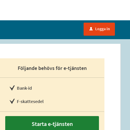
Logga in
u
Följande behövs för e-tjänsten
Bank-id
F-skattesedel
Starta e-tjänsten