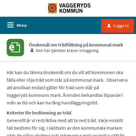
Meny
Logga in
u
Önskemål om trädfällning på kommunal mark
Den här tjänsten kräver inloggning
Här kan du lämna önskemål om du vill att kommunen ska
fälla eller röja träd som står på kommunal mark. Observera
att ansökan endast gäller för träd som står på
Vaggeryds kommuns mark. Ärenden behandlas löpande i
mån av tid och kan ha lång handläggningstid.
Kriterier för bedömning av träd
Generellt är vi restriktiva med att ta ned träd. Varje enskilt
fall bedöms för sig. I skötseln av den kommunala marken
vägs de olika värdena och intressena mot varandra utifrån