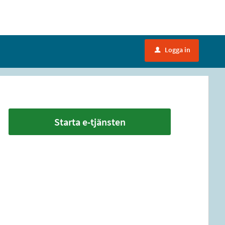
Logga in
u
Starta e-tjänsten