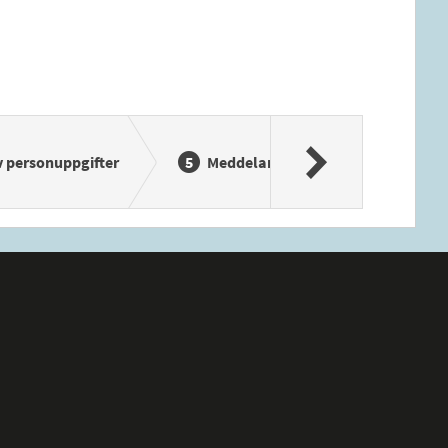
 personuppgifter
Meddelande om förenklad delgivn