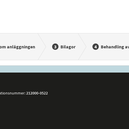
 om anläggningen
Bilagor
Behandling av
ationsnummer:
212000-0522